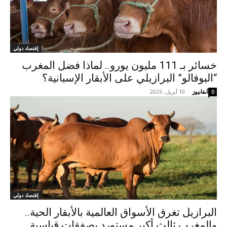
إقتصاد دولي
خسائر بـ 111 مليون يورو.. لماذا فضل المغرب
“البوفالو” البرازيلي على الأبقار الإسبانية؟
آنفانيوز
-
10 أبريل، 2026
0
إقتصاد دولي
البرازيل تغرق الأسواق العالمية بالأبقار الحية..
والمغرب ثالث أكبر مستورد بصفقات قياسية