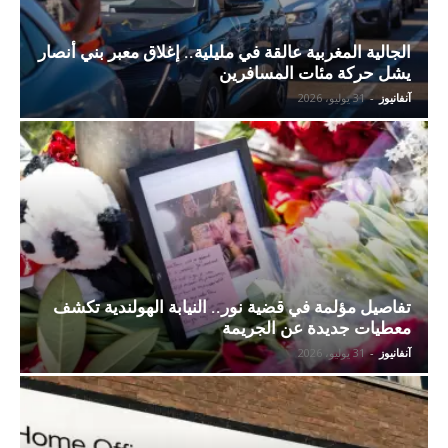
الجالية المغربية عالقة في مليلية.. إغلاق معبر بني أنصار
يشل حركة مئات المسافرين
آنفانيوز
-
31 يوليو، 2026
تفاصيل مؤلمة في قضية نور.. النيابة الهولندية تكشف
معطيات جديدة عن الجريمة
آنفانيوز
-
31 يوليو، 2026