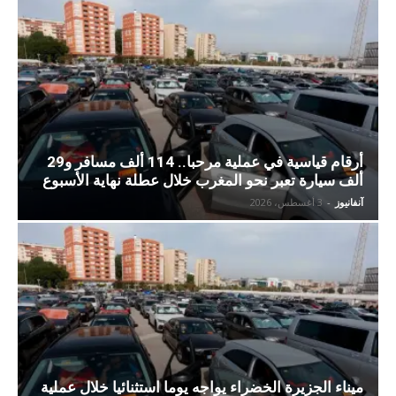
أرقام قياسية في عملية مرحبا.. 114 ألف مسافر و29
ألف سيارة تعبر نحو المغرب خلال عطلة نهاية الأسبوع
آنفانيوز
-
3 أغسطس، 2026
ميناء الجزيرة الخضراء يواجه يوما استثنائيا خلال عملية