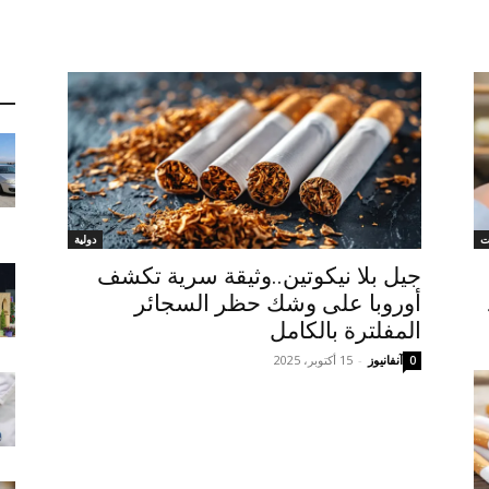
ت
دولية
جيل بلا نيكوتين..وثيقة سرية تكشف
أوروبا على وشك حظر السجائر
المفلترة بالكامل
آنفانيوز
-
15 أكتوبر، 2025
0