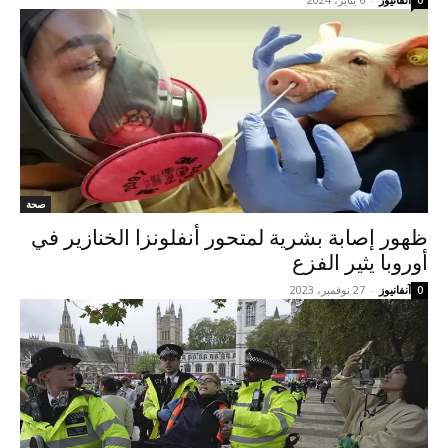
صحة
ظهور إصابة بشرية لمتحور أنفلونزا الخنازير في
أوروبا يثير الفزع
آنفانيوز
-
27 نوفمبر، 2023
0