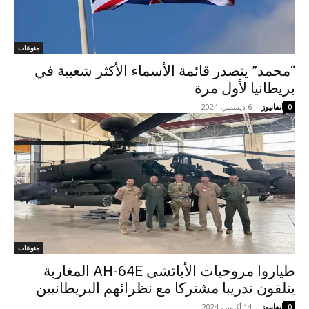
منوعات
“محمد” يتصدر قائمة الأسماء الأكثر شعبية في
بريطانيا لأول مرة
آنفانيوز
-
6 ديسمبر، 2024
0
منوعات
طياروا مروحيات الأباتشي AH-64E المغاربة
يتلقون تدريبا مشتركا مع نظرائهم البريطانيين
آنفانيوز
-
14 أكتوبر، 2024
0