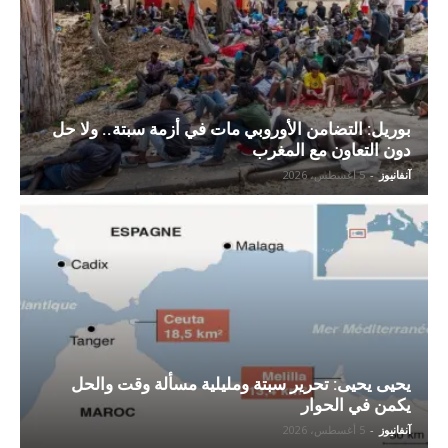
بوريل: التضامن الأوروبي مات في أزمة سبتة.. ولا حل
دون التعاون مع المغرب
آنفانيوز
-
5 أغسطس، 2026
يحيى يحيى: تحرير سبتة ومليلية مسألة وقت والحل
يكمن في الحوار
آنفانيوز
-
5 أغسطس، 2026