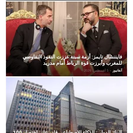
فايننشال تايمز: أزمة سبتة عززت النفوذ التفاوضي
للمغرب وأبرزت قوة الرباط أمام مدريد
آنفانيوز
-
5 أغسطس، 2026
البنك الدولي: الذكاء الاصطناعي قادر على اختصار 100