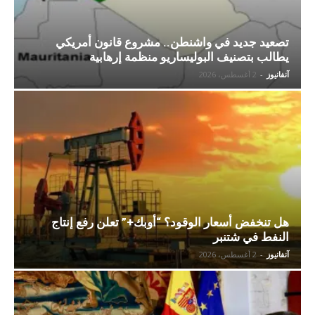
تصعيد جديد في واشنطن.. مشروع قانون أمريكي
يطالب بتصنيف البوليساريو منظمة إرهابية
آنفانيوز
-
2 أغسطس، 2026
هل تنخفض أسعار الوقود؟ “أوبك+” تعلن رفع إنتاج
النفط في شتنبر
آنفانيوز
-
2 أغسطس، 2026