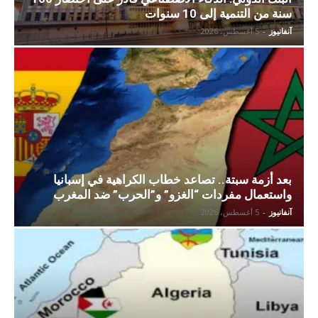
سنة من التنمية إلى 10 سنوات
آنفانيوز
-
5 أغسطس، 2026
بعد أزمة سبتة.. تصاعد خطاب الكراهية في إسبانيا
واستعمال مفردات “الغزو” و”الحرب” ضد المغرب
آنفانيوز
-
5 أغسطس، 2026