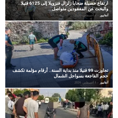
ارتفاع حصيلة ضحايا زلزال فنزويلا إلى 6125 قتيلا..
والبحث عن المفقودين متواصل
آنفانيوز
-
4 أغسطس، 2026
تجاوزت 99 قتيلا منذ بداية السنة.. أرقام مؤلمة تكشف
حجم الفاجعة بسواحل الشمال
آنفانيوز
-
1 أغسطس، 2026