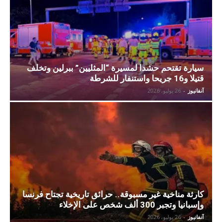
سيارة تقتحم حشدا لمسيرة “المثليين” ببرلين وتخلف
قتيلا و16 جريحا واستنفار للشرطة
آنفانيوز
-
26 يوليو، 2026
كارثة مناخية غير مسبوقة.. حرائق تاريخية تجتاح فرنسا
وإسبانيا وتجبر 300 ألف شخص على الإخلاء
آنفانيوز
-
26 يوليو، 2026