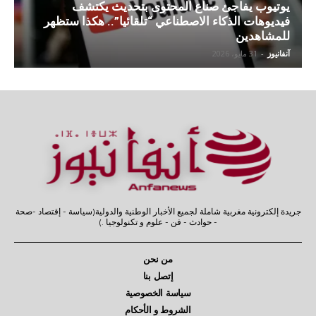
يوتيوب يفاجئ صناع المحتوى بتحديث يكتشف
فيديوهات الذكاء الاصطناعي “تلقائيا”.. هكذا ستظهر
للمشاهدين
آنفانيوز
-
31 مايو، 2026
جريدة إلكترونية مغربية شاملة لجميع الأخبار الوطنية والدولية(سياسة - إقتصاد -صحة
- حوادث - فن - علوم و تكنولوجيا .)
من نحن
إتصل بنا
سياسة الخصوصية
الشروط و الأحكام