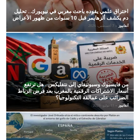
اختراق علمي يقوده باحث مغربي في نيويورك.. تحليل
دم يكشف ألزهايمر قبل 10 سنوات من ظهور الأعراض
آنفانيوز
-
7 أغسطس، 2026
من فايسبوك وسبوتيفاي إلى نتفليكس.. هل ترتفع
أسعار الاشتراكات الرقمية بالمغرب بعد فرض الرباط
الضرائب على عمالقة التكنولوجيا؟
آنفانيوز
-
11 يوليو، 2026