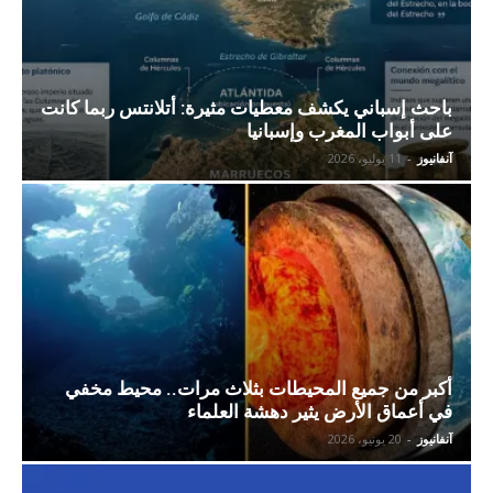
باحث إسباني يكشف معطيات مثيرة: أتلانتس ربما كانت
على أبواب المغرب وإسبانيا
آنفانيوز
-
11 يوليو، 2026
أكبر من جميع المحيطات بثلاث مرات.. محيط مخفي
في أعماق الأرض يثير دهشة العلماء
آنفانيوز
-
20 يونيو، 2026