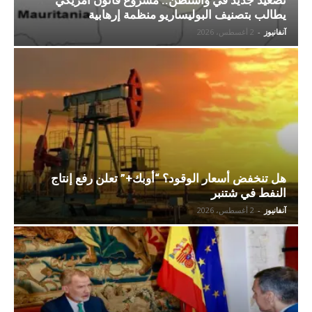
تصعيد جديد في واشنطن.. مشروع قانون أمريكي
يطالب بتصنيف البوليساريو منظمة إرهابية
آنفانيوز
-
2 أغسطس، 2026
هل تنخفض أسعار الوقود؟ “أوبك+” تعلن رفع إنتاج
النفط في شتنبر
آنفانيوز
-
2 أغسطس، 2026