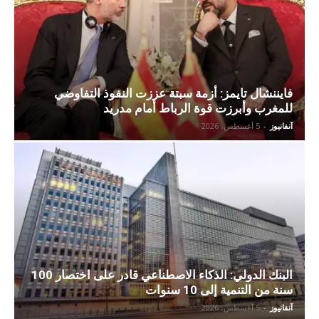
فايننشال تايمز: أزمة سبتة عززت النفوذ التفاوضي
للمغرب وأبرزت قوة الرباط أمام مدريد
آنفانيوز
-
5 أغسطس، 2026
البنك الدولي: الذكاء الاصطناعي قادر على اختصار 100
سنة من التنمية إلى 10 سنوات
آنفانيوز
-
5 أغسطس، 2026