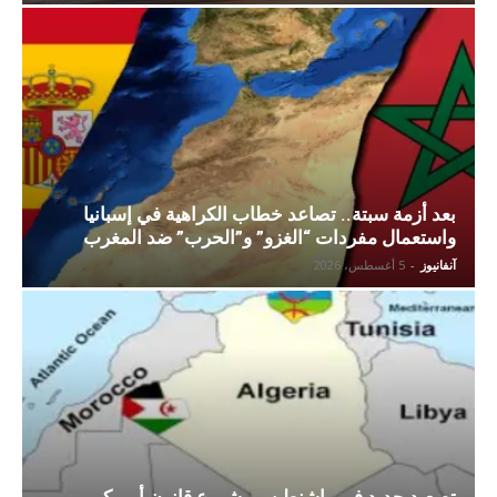
بعد أزمة سبتة.. تصاعد خطاب الكراهية في إسبانيا
واستعمال مفردات “الغزو” و”الحرب” ضد المغرب
آنفانيوز
-
5 أغسطس، 2026