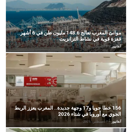
موانئ المغرب تعالج 148.6 مليون طن في 6 أشهر..
قفزة قوية في نشاط الترانزيت
آنفانيوز
-
8 أغسطس، 2026
156 خطا جويا و17 وجهة جديدة.. المغرب يعزز الربط
الجوي مع أوروبا في شتاء 2026
آنفانيوز
-
7 أغسطس، 2026