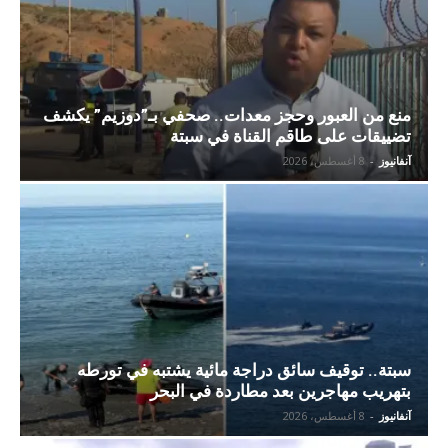
منع من العبور وحجز معدات.. صحفي بـ”دوزيم” يكشف
تضييقات على طاقم القناة في سبتة
آنفانيوز
-
8 أغسطس، 2026
سبتة.. توقيف سائق دراجة مائية يشتبه في تورطه
بتهريب مهاجرين بعد مطاردة في البحر
آنفانيوز
-
8 أغسطس، 2026