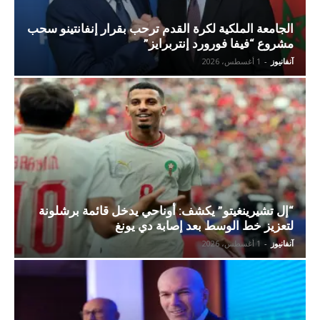
الجامعة الملكية لكرة القدم ترحب بقرار إنفانتينو سحب
مشروع “فيفا فورورد إنتربرايز”
آنفانيوز
-
1 أغسطس، 2026
“إل تشيرينغيتو” يكشف: أوناحي يدخل قائمة برشلونة
لتعزيز خط الوسط بعد إصابة دي يونغ
آنفانيوز
-
1 أغسطس، 2026