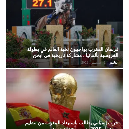
فرسان المغرب يواجهون نخبة العالم في بطولة
الفروسية بألمانيا.. مشاركة تاريخية في آيخن
آنفانيوز
-
5 أغسطس، 2026
حزب إسباني يطالب باستبعاد المغرب من تنظيم
مونديال 2030 بسبب أحداث سبتة