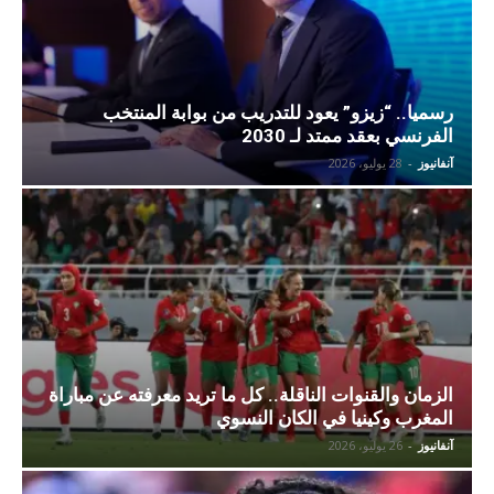
رسميا.. “زيزو” يعود للتدريب من بوابة المنتخب
الفرنسي بعقد ممتد لـ 2030
آنفانيوز
-
28 يوليو، 2026
الزمان والقنوات الناقلة.. كل ما تريد معرفته عن مباراة
المغرب وكينيا في الكان النسوي
آنفانيوز
-
26 يوليو، 2026