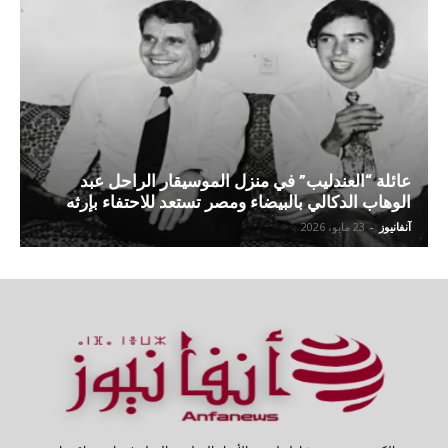
عائلة “العندليب” في منزل الموسيقار الراحل عبد
الوهاب الدكالي بالبيضاء ومصر تستعد للاحتفاء بإرثه
آنفانيوز
-
23 مايو، 2026