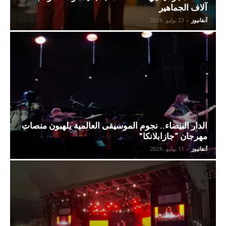
آلاف الجماهير
آنفانيوز
-
23 يوليو، 2026
الدار البيضاء.. نجوم الموسيقى العالمية يلهبون منصات
مهرجان “جازابلانكا”
آنفانيوز
-
11 يوليو، 2026