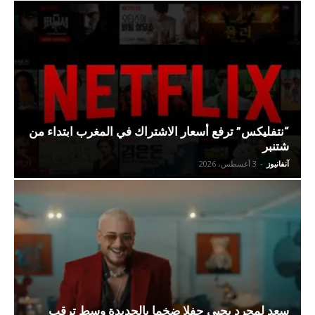
“نتفليكس” ترفع أسعار الاشتراك في المغرب ابتداء من
شتنبر
آنفانيوز
-
3 أغسطس، 2026
سعد لمجرد يحيي حفلا ضخما بالجديدة وسط ترقب