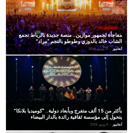
مفاجأة لجمهور موازين.. منصة جديدة بالرباط تجمع
الشاب خالد بالدوزي وطوطو بالنجم “مراد”
آنفانيوز
-
12 يونيو، 2026
بأكثر من 15 ألف متفرج وبأبعاد دولية.. “كوميديا بلانكا”
يتحول إلى مؤسسة ثقافية رائدة بالدار البيضاء
آنفانيوز
-
8 يونيو، 2026