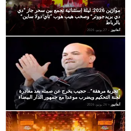
موازين 2026: ليلة استثنائية تجمع بين سحر جاز “دي
دي بريدجووتر” وصخب هيب هوب “تاي دولا ساين”
بالرباط
آنفانيوز
-
27 يونيو، 2026
“تجربة مرهقة”.. حجيب يخرج عن صمته بعد مغادرة
لجنة التحكيم ويضرب موعدا مع جمهور الدار البيضاء
آنفانيوز
-
26 يونيو، 2026