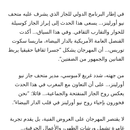
في إطار البرنامج الدولي للجاز الذي يشرف عليه متحف
نيو أورلينز،.. يسعى هذا الحدث إلى إبراز الجاز كوسيلة
للحوار والتقارب الثقافي. وفي هذا السياق،.. أكدت
القنصل العامة الأمريكية بالدار البيضاء، ماريسا سكوت
توريس،.. أن المهرجان يشكل “جسرا ثقافيا حقيقيا يربط
الفنانين والجمهور من الضفتين”.
من جهته، شدد غريغ لامبوسي، مدير متحف جاز نيو
أورلينز،.. على أن التعاون مع المغرب في هذا الحدث
يعكس روح الجاز المنفتحة والجماعية،.. قائلا: “نحن
فخورون بإحياء روح نيو أورلينز في قلب الدار البيضاء”.
لا يقتصر المهرجان على العروض الفنية، بل يقدم تجربة
غامرة تشمل ورشات الطهي، والأعمال الحرفية،..