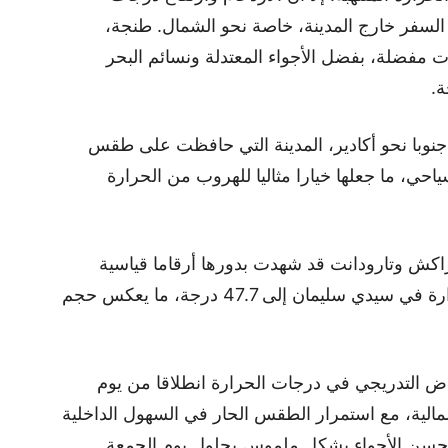
السفر خارج المدينة، خاصة نحو الشمال. طنجة،
 مفضلة، بفضل الأجواء المعتدلة ونسائم البحر
ة.
جنوبا نحو أكادير، المدينة التي حافظت على طقس
ياحي، ما جعلها خيارا مثاليا للهروب من الحرارة
كش وتارودانت قد شهدت بدورها أرقاما قياسية
تجاوزت 46 درجة مئوية، حيث وصلت الحرارة في سيدي سليمان إلى 47.7 درجة، ما يعكس حجم
خفاض التدريجي في درجات الحرارة انطلاقا من يوم
مالية، مع استمرار الطقس الحار في السهول الداخلية
حسن الأجواء بشكل ملموس بحلول يوم الجمعة