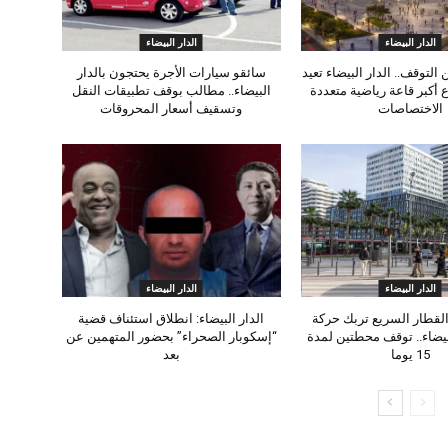
الدار البيضاء
الدار البيضاء
التوقف.. الدار البيضاء تعيد
سائقو سيارات الأجرة يحتجون بالدار
 أكبر قاعة رياضية متعددة
البيضاء.. مطالب بوقف تطبيقات النقل
الاختصاصات
وتسقيف أسعار المحروقات
الدار البيضاء
الدار البيضاء
لقطار السريع تربك حركة
الدار البيضاء: انطلاق استئناف قضية
بيضاء.. توقف محطتين لمدة
“إسكوبار الصحراء” بحضور المتهمين عن
15 يوما
بعد