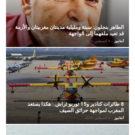
الطاهر بنجلون: سبتة ومليلية مدينتان مغربيتان والأزمة
قد تعيد ملفهما إلى الواجهة
آنفانيوز
-
4 أغسطس، 2026
8 طائرات كنادير و15 توربو ثراش.. هكذا يستعد
المغرب لمواجهة حرائق الصيف
آنفانيوز
-
4 أغسطس، 2026