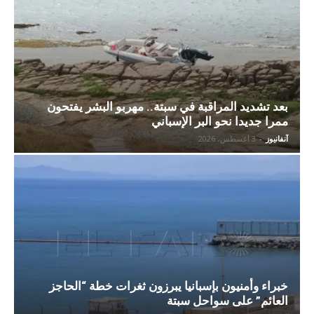
بعد تشديد المراقبة في سبتة.. مهربو البشر يفتحون
ممرا جديدا نحو البر الإسباني
آنفانيوز
-
3 أغسطس، 2026
خبراء وأمنيون بإسبانيا يبرزون ثغرات خطة “الحاجز
العائم” على سواحل سبتة