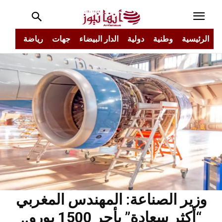
الرئيسية
وطنية
دولية
الدار البيضاء
جهات
رياضة
مجتم
وزير الصناعة: المهندس المغربي
“أكثر سعادة” بأجر 1500 يورو..