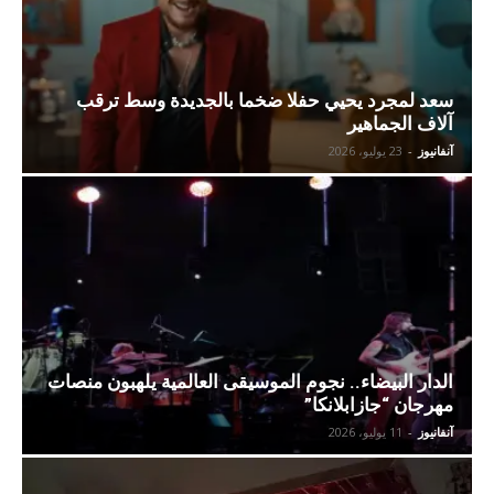
سعد لمجرد يحيي حفلا ضخما بالجديدة وسط ترقب
آلاف الجماهير
آنفانيوز
-
23 يوليو، 2026
الدار البيضاء.. نجوم الموسيقى العالمية يلهبون منصات
مهرجان “جازابلانكا”
آنفانيوز
-
11 يوليو، 2026