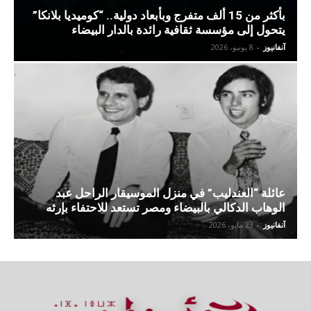
بأكثر من 15 ألف متفرج وبأبعاد دولية.. “كوميديا بلانكا”
يتحول إلى مؤسسة ثقافية رائدة بالدار البيضاء
آنفانيوز
-
8 يونيو، 2026
عائلة “العندليب” في منزل الموسيقار الراحل عبد
الوهاب الدكالي بالبيضاء ومصر تستعد للاحتفاء بإرثه
آنفانيوز
-
23 مايو، 2026