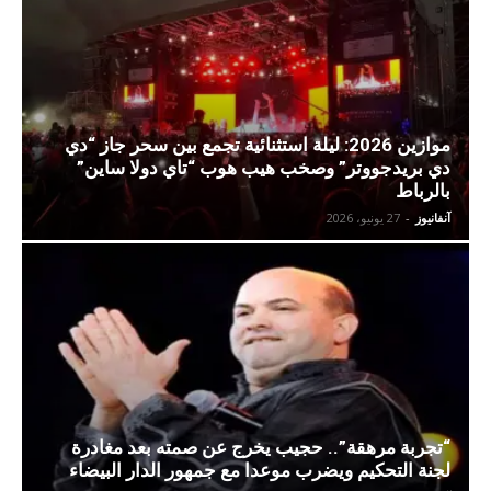
موازين 2026: ليلة استثنائية تجمع بين سحر جاز “دي
دي بريدجووتر” وصخب هيب هوب “تاي دولا ساين”
بالرباط
آنفانيوز
-
27 يونيو، 2026
“تجربة مرهقة”.. حجيب يخرج عن صمته بعد مغادرة
لجنة التحكيم ويضرب موعدا مع جمهور الدار البيضاء