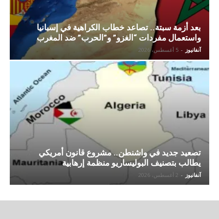
بعد أزمة سبتة.. تصاعد خطاب الكراهية في إسبانيا
واستعمال مفردات “الغزو” و”الحرب” ضد المغرب
آنفانيوز
-
5 أغسطس، 2026
تصعيد جديد في واشنطن.. مشروع قانون أمريكي
يطالب بتصنيف البوليساريو منظمة إرهابية
آنفانيوز
-
2 أغسطس، 2026