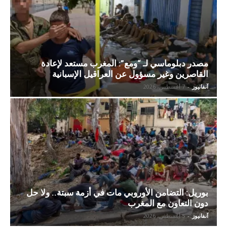
مصدر دبلوماسي لـ “ومع”: المغرب مستعد لإعادة
القاصرين وغير مسؤول عن العراقيل الإسبانية
آنفانيوز
-
7 أغسطس، 2026
بوريل: التضامن الأوروبي مات في أزمة سبتة.. ولا حل
دون التعاون مع المغرب
آنفانيوز
-
5 أغسطس، 2026