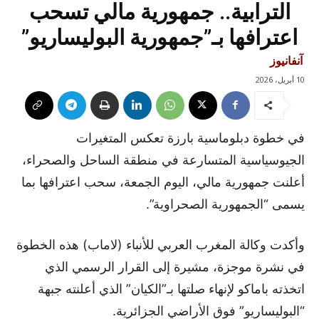
الترابية.. جمهورية مالي تسحب
اعترافها بـ”جمهورية البوليساريو”
آنفانيوز
10 أبريل، 2026
في خطوة دبلوماسية بارزة تعكس المتغيرات
الجيوسياسية المتسارعة في منطقة الساحل والصحراء،
أعلنت جمهورية مالي، اليوم الجمعة، سحب اعترافها بما
يسمى “الجمهورية الصحراوية”.
وأكدت وكالة المغرب العربي للأنباء (لاماب) هذه الخطوة
في نشرة موجزة، مشيرة إلى القرار الرسمي الذي
اتخذته باماكو لإنهاء صلتها بـ”الكيان” الذي أعلنته جبهة
“البوليساريو” فوق الأراضي الجزائرية.