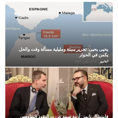
يحيى يحيى: تحرير سبتة ومليلية مسألة وقت والحل
يكمن في الحوار
آنفانيوز
-
5 أغسطس، 2026
فايننشال تايمز: أزمة سبتة عززت النفوذ التفاوضي