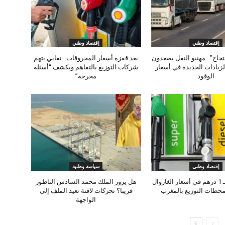
إقتصاد وطني
إقتصاد وطني
حتجاج”.. مهنيو النقل يصعدون
بعد قفزة أسعار المحروقات.. نقابي يتهم
لزيادات الجديدة في أسعار
شركات التوزيع بالتفاهم ويكشف “أسئلة
الوقود
محرجة”
إقتصاد وطني
سياسة وطنية
زيادة جديدة بـ 1 درهم في أسعار الغازوال
هل يزور الملك محمد السادس الناظور
بمحطات التوزيع بالمغرب
قريبا؟ تحركات لافتة تعيد الملف إلى
الواجهة