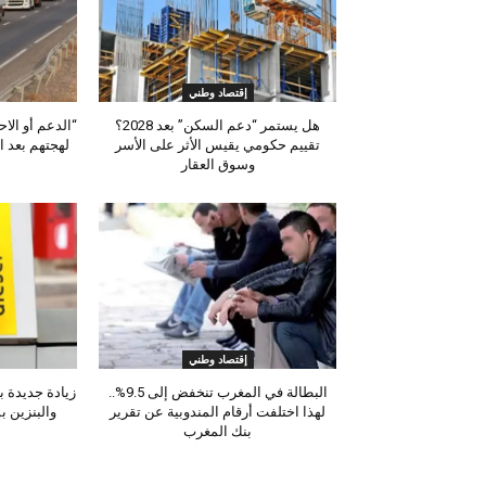
إقتصاد وطني
هل يستمر “دعم السكن” بعد 2028؟
“الدعم أو الا
تقييم حكومي يقيس الأثر على الأسر
لهجتهم بعد ا
وسوق العقار
إقتصاد وطني
البطالة في المغرب تنخفض إلى 9.5%..
لهذا اختلفت أرقام المندوبية عن تقرير
والبنزين 
بنك المغرب