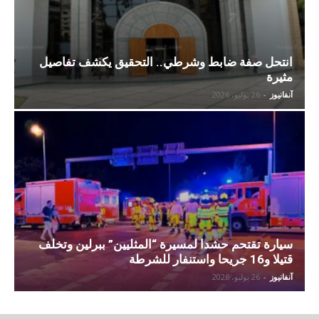
انتحل صفة ضابط وشرطي.. التحقيق يكشف تفاصيل
مثيرة
آنفانيوز
-
26 يوليو، 2026
سيارة تقتحم حشدا لمسيرة “المثليين” ببرلين وتخلف
قتيلا و16 جريحا واستنفار للشرطة
آنفانيوز
-
26 يوليو، 2026