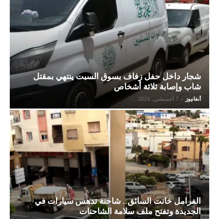
شجار داخل حفل زفاف بسوق السبت ينتهي بمقتل
شاب وإصابة ثلاثة أشخاص
آنفانيوز
-
7 أغسطس، 2026
الفرامل خانت السائق.. شاحنة تدهس سيارات في
الجديدة وتفتح ملف سلامة الشاحنات