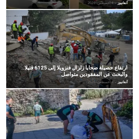
آنفانيوز
-
4 أغسطس، 2026
ارتفاع حصيلة ضحايا زلزال فنزويلا إلى 6125 قتيلا..
والبحث عن المفقودين متواصل
آنفانيوز
-
4 أغسطس، 2026