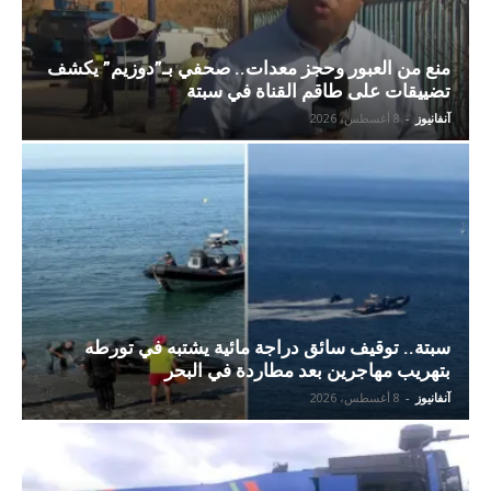
منع من العبور وحجز معدات.. صحفي بـ”دوزيم” يكشف
تضييقات على طاقم القناة في سبتة
آنفانيوز
-
8 أغسطس، 2026
سبتة.. توقيف سائق دراجة مائية يشتبه في تورطه
بتهريب مهاجرين بعد مطاردة في البحر
آنفانيوز
-
8 أغسطس، 2026