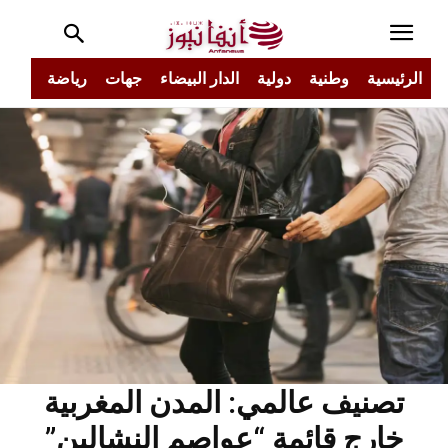
الرئيسية
وطنية
دولية
الدار البيضاء
جهات
رياضة
مجتم
تصنيف عالمي: المدن المغربية
خارج قائمة “عواصم النشالين”