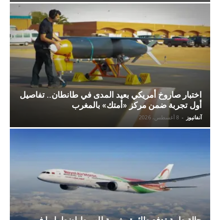
اختبار صاروخ أمريكي بعيد المدى في طانطان.. تفاصيل
أول تجربة ضمن مركز «أمتك» بالمغرب
آنفانيوز
-
8 أغسطس، 2026
حالة طبية تدفع طائرة مغربية للهبوط اضطراريا في