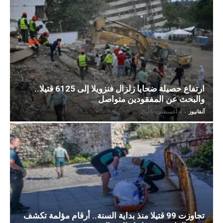
ارتفاع حصيلة ضحايا زلزال فنزويلا إلى 6125 قتيلا..
والبحث عن المفقودين متواصل
آنفانيوز
-
4 أغسطس، 2026
تجاوزت 99 قتيلا منذ بداية السنة.. أرقام مؤلمة تكشف