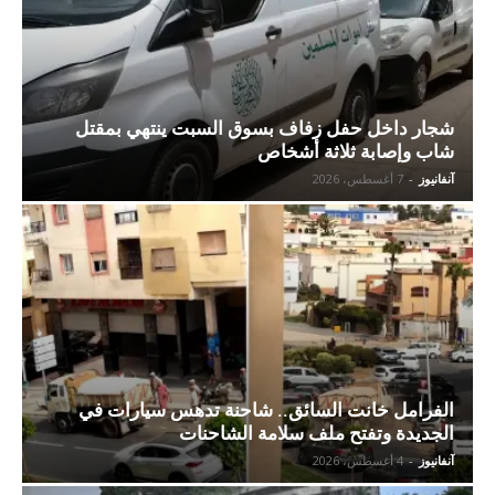
شجار داخل حفل زفاف بسوق السبت ينتهي بمقتل
شاب وإصابة ثلاثة أشخاص
آنفانيوز
-
7 أغسطس، 2026
الفرامل خانت السائق.. شاحنة تدهس سيارات في
الجديدة وتفتح ملف سلامة الشاحنات
آنفانيوز
-
4 أغسطس، 2026