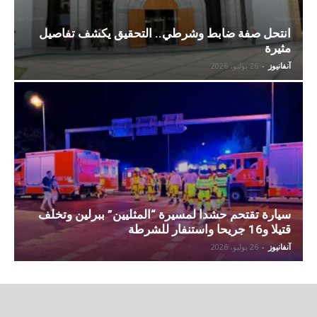
انتحل صفة ضابط وشرطي.. التحقيق يكشف تفاصيل
مثيرة
آنفانيوز
-
26 يوليو، 2026
سيارة تقتحم حشدا لمسيرة “المثليين” ببرلين وتخلف
قتيلا و16 جريحا واستنفار للشرطة
آنفانيوز
-
26 يوليو، 2026