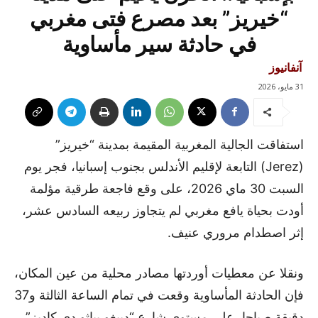
“خيريز” بعد مصرع فتى مغربي
في حادثة سير مأساوية
آنفانيوز
31 مايو، 2026
استفاقت الجالية المغربية المقيمة بمدينة “خيريز”
(Jerez) التابعة لإقليم الأندلس بجنوب إسبانيا، فجر يوم
السبت 30 ماي 2026، على وقع فاجعة طرقية مؤلمة
أودت بحياة يافع مغربي لم يتجاوز ربيعه السادس عشر،
إثر اصطدام مروري عنيف.
ونقلا عن معطيات أوردتها مصادر محلية من عين المكان،
فإن الحادثة المأساوية وقعت في تمام الساعة الثالثة و37
دقيقة صباحا، على مستوى شارع “دييغو بياثو دي كاديز”