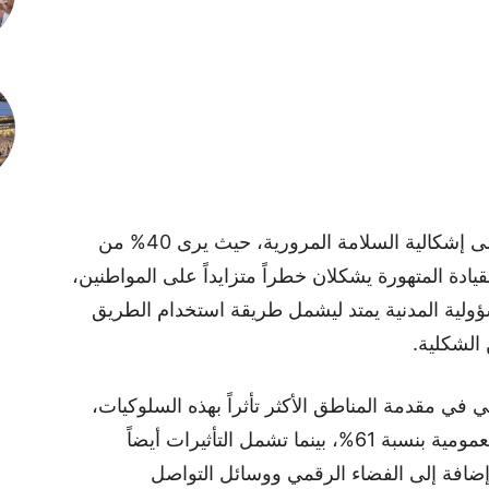
وفي المرتبة الثالثة، يسلط التقرير الضوء على إشكالية السلامة المرورية، حيث يرى 40% من
يادة المتهورة يشكلان خطراً متزايداً على المواطنين،
لية المدنية يمتد ليشمل طريقة استخدام الطريق
 الشكلية.
 في مقدمة المناطق الأكثر تأثراً بهذه السلوكيات،
بنسبة 67%، تليها وسائل النقل والخدمات العمومية بنسبة 61%، بينما تشمل التأثيرات أيضاً
 والمجالات الطبيعية بنسبة 37%، إضافة إلى الفضاء الرقمي ووسائل التواصل