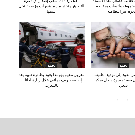
طالب جامعي بعد الاشتباه
“جيل زد 212” تنفي إصدار أي دعوة
مجموعة واتساب مرتبطة
للتظاهر وتحذر من منشورات مزيفة تنتحل
جرة غير النظامية
اسمها
مجتمع
مجتمع
ن تقود إلى توقيف طبيب
مغربي مقيم بهولندا يعود بطائرة طبية بعد
ي قضية رشوة داخل مركز
إصابته بنزيف دماغي خلال زيارة لعائلته
صحي
بالمغرب