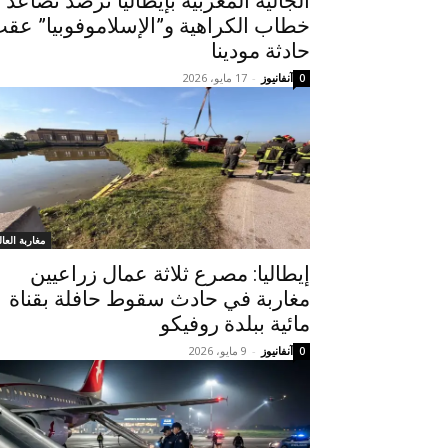
الجالية المغربية بإيطاليا ترصد تصاعد
خطاب الكراهية و”الإسلاموفوبيا” عق
حادثة مودينا
آنفانيوز
-
17 مايو، 2026
0
مغاربة العال
إيطاليا: مصرع ثلاثة عمال زراعيين
مغاربة في حادث سقوط حافلة بقناة
مائية ببلدة روفيكو
آنفانيوز
-
9 مايو، 2026
0