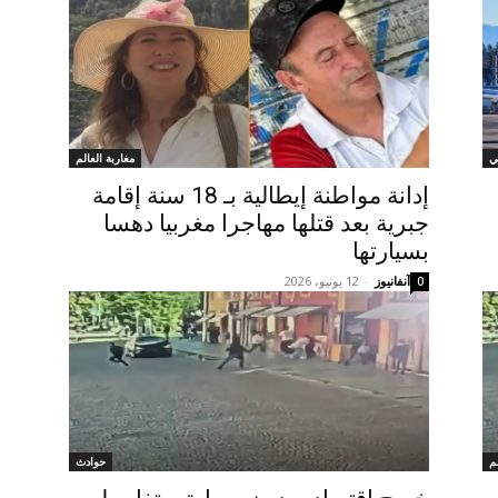
ي
مغاربة العالم
إدانة مواطنة إيطالية بـ 18 سنة إقامة
جبرية بعد قتلها مهاجرا مغربيا دهسا
بسيارتها
آنفانيوز
-
12 يونيو، 2026
0
م
حوادث