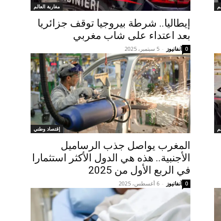
م
مغاربة العالم
إيطاليا.. شرطة بيروجيا توقف جزائريا
بعد اعتداء على شاب مغربي
آنفانيوز
-
5 سبتمبر، 2025
0
م
إقتصاد وطني
المغرب يواصل جذب الرساميل
الأجنبية.. هذه هي الدول الأكثر استثمارا
في الربع الأول من 2025
آنفانيوز
-
6 أغسطس، 2025
0