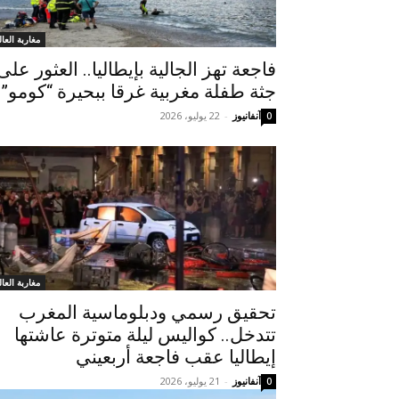
مغاربة العال
فاجعة تهز الجالية بإيطاليا.. العثور على
جثة طفلة مغربية غرقا ببحيرة “كومو”
آنفانيوز
-
22 يوليو، 2026
0
مغاربة العال
تحقيق رسمي ودبلوماسية المغرب
تتدخل.. كواليس ليلة متوترة عاشتها
إيطاليا عقب فاجعة أربعيني
آنفانيوز
-
21 يوليو، 2026
0