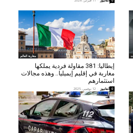
آنفانيوز
-
11 فبراير، 2026
0
ت
مغاربة العالم
إيطاليا: 381 مقاولة فردية يملكها
مغاربة في إقليم إيميليا.. وهذه مجالات
استثمارهم
آنفانيوز
-
12 نوفمبر، 2025
0