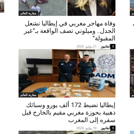
م
مغاربة العالم
وفاة مهاجر مغربي في إيطاليا تشعل
الجدل.. وميلوني تصف الواقعة بـ”غير
المقبولة”
آنفانيوز
-
21 يوليو، 2026
0
م
مغاربة العالم
إيطاليا تضبط 172 ألف يورو وسبائك
ذهبية بحوزة مغربي مقيم بالخارج قبل
سفره إلى المغرب
آنفانيوز
-
10 يوليو، 2026
0