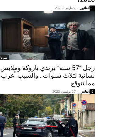
آنفانيوز
-
2 مارس، 2026
0
منوعا
رجل “57 سنة” يرتدي باروكة وملابس
نسائية لثلاث سنوات.. والسبب أغرب
مما تتوقع
آنفانيوز
-
27 نوفمبر، 2025
0