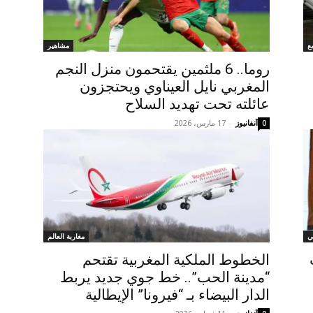
ع
مشاهير
روما.. 6 ملثمين يقتحمون منزل النجم
المغربي نايل العيناوي ويحتجزون
عائلته تحت تهديد السلاح
آنفانيوز
-
17 مارس، 2026
0
ي
مغاربة العالم
الخطوط الملكية المغربية تقتحم
“مدينة الحب”.. خط جوي جديد يربط
الدار البيضاء بـ “فيرونا” الإيطالية