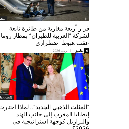
مجتم
فرار أربعة مغاربة من طائرة تابعة
لشركة “العربية للطيران” بمطار روما
عقب هبوط اضطراري
آنفانيوز
-
4 أبريل، 2026
0
إقتصاد دول
“المثلث الذهبي الجديد”.. لماذا اختارت
إيطاليا المغرب إلى جانب الهند
والبرازيل كوجهة استراتيجية في
2026؟