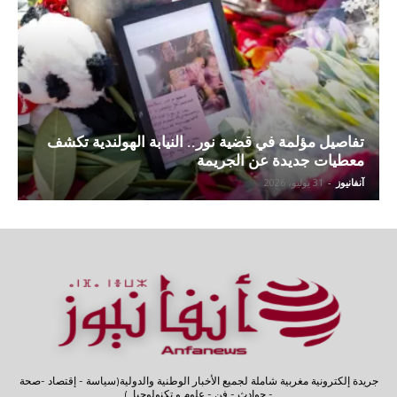
تفاصيل مؤلمة في قضية نور.. النيابة الهولندية تكشف
معطيات جديدة عن الجريمة
آنفانيوز
-
31 يوليو، 2026
جريدة إلكترونية مغربية شاملة لجميع الأخبار الوطنية والدولية(سياسة - إقتصاد -صحة
- حوادث - فن - علوم و تكنولوجيا .)