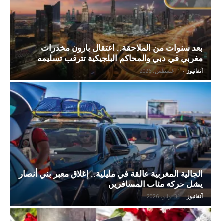
بعد سنوات من الملاحقة.. اعتقال بارون مخدرات
مغربي في دبي والمحاكم البلجيكية تترقب تسليمه
آنفانيوز
-
1 أغسطس، 2026
الجالية المغربية عالقة في مليلية.. إغلاق معبر بني أنصار
يشل حركة مئات المسافرين
آنفانيوز
-
31 يوليو، 2026