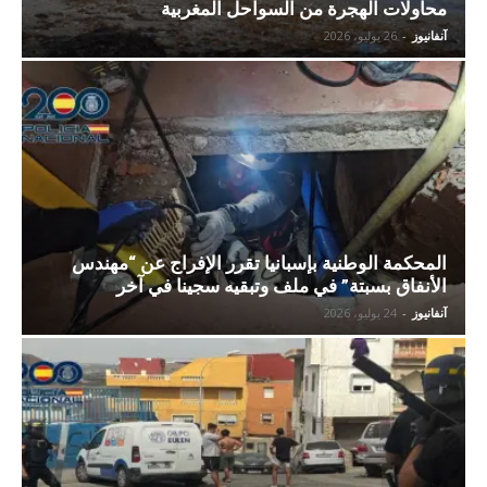
محاولات الهجرة من السواحل المغربية
آنفانيوز
-
26 يوليو، 2026
المحكمة الوطنية بإسبانيا تقرر الإفراج عن “مهندس
الأنفاق بسبتة” في ملف وتبقيه سجينا في آخر
آنفانيوز
-
24 يوليو، 2026