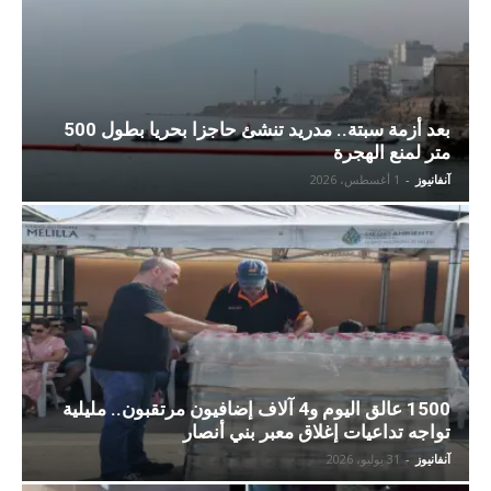
بعد أزمة سبتة.. مدريد تنشئ حاجزا بحريا بطول 500
متر لمنع الهجرة
آنفانيوز
-
1 أغسطس، 2026
1500 عالق اليوم و4 آلاف إضافيون مرتقبون.. مليلية
تواجه تداعيات إغلاق معبر بني أنصار
آنفانيوز
-
31 يوليو، 2026