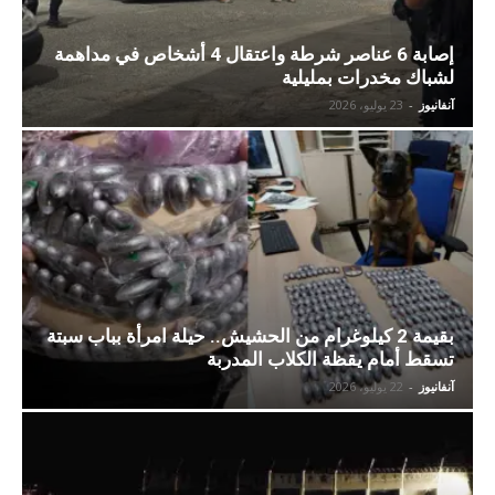
إصابة 6 عناصر شرطة واعتقال 4 أشخاص في مداهمة
لشباك مخدرات بمليلية
آنفانيوز
-
23 يوليو، 2026
بقيمة 2 كيلوغرام من الحشيش.. حيلة امرأة بباب سبتة
تسقط أمام يقظة الكلاب المدربة
آنفانيوز
-
22 يوليو، 2026