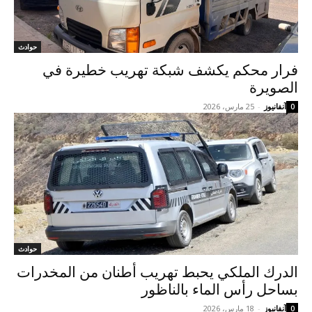
حوادث
فرار محكم يكشف شبكة تهريب خطيرة في
الصويرة
آنفانيوز
-
25 مارس، 2026
0
حوادث
الدرك الملكي يحبط تهريب أطنان من المخدرات
بساحل رأس الماء بالناظور
آنفانيوز
-
18 مارس، 2026
0