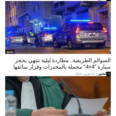
مجتمع
السوالم الطريفية.. مطاردة ليلية تنتهي بحجز
سيارة “4×4” محملة بالمخدرات وفرار سائقها
آنفانيوز
-
14 مارس، 2026
0