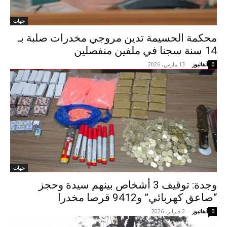
جهات
محكمة الحسيمة تدين مروجي مخدرات صلبة بـ
14 سنة سجنا في ملفين منفصلين
آنفانيوز
-
13 مارس، 2026
0
جهات
وجدة: توقيف 3 أشخاص بينهم سيدة وحجز
“صاعق كهربائي” و9412 قرصا مخدرا
آنفانيوز
-
2 فبراير، 2026
0