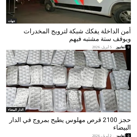
جهات
أمن الداخلة يفكك شبكة لترويج المخدرات
ويوقف ستة مشتبه فيهم
آنفانيوز
-
5 أبريل، 2026
0
الدار البيضاء
حجز 2100 قرص مهلوس يطيح بمروج في الدار
البيضاء
آنفانيوز
-
2 أبريل، 2026
0