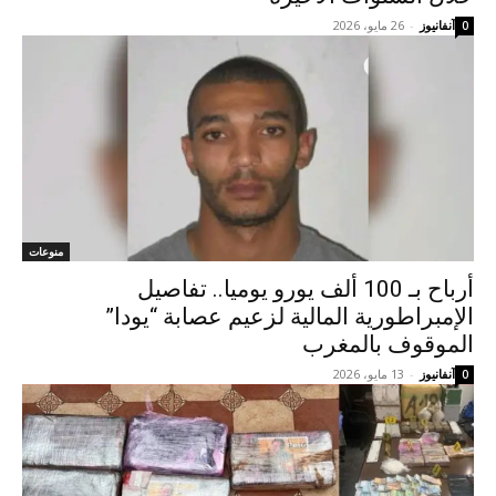
آنفانيوز
-
26 مايو، 2026
0
منوعات
أرباح بـ 100 ألف يورو يوميا.. تفاصيل
الإمبراطورية المالية لزعيم عصابة “يودا”
الموقوف بالمغرب
آنفانيوز
-
13 مايو، 2026
0