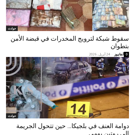
حوادث
سقوط شبكة لترويج المخدرات في قبضة الأمن
بتطوان
آنفانيوز
-
24 أبريل، 2026
0
حوادث
دوامة العنف في بلجيكا… حين تتحول الجريمة
إلى روتين يومي