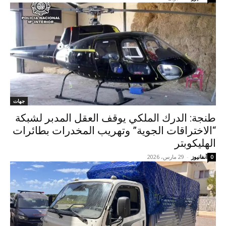
جهات
طنجة: الدرك الملكي يوقف العقل المدبر لشبكة
“الاختراقات الجوية” وتهريب المخدرات بطائرات
الهليكوبتر
آنفانيوز
-
29 مارس، 2026
0