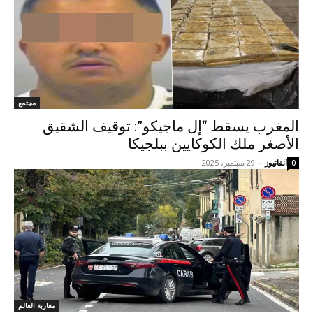
مجتمع
المغرب يسقط “إل ماجيكو”: توقيف الشقيق
الأصغر ملك الكوكايين ببلجيكا
آنفانيوز
-
29 سبتمبر، 2025
0
مغاربة العالم