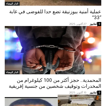
الدار البيضاء
عملية أمنية ببوزنيقة تضع حدا للفوضى في غابة
“33”
آنفانيوز
-
27 أكتوبر، 2025
0
الدار البيضاء
المحمدية.. حجز أكثر من 100 كيلوغرام من
المخدرات وتوقيف شخصين من جنسية إفريقية
آنفانيوز
-
10 أكتوبر، 2025
0