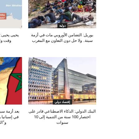
دولية
بوريل: التضامن الأوروبي مات في أزمة
يحيى يحيى: 
سبتة.. ولا حل دون التعاون مع المغرب
وقت وا
إقتصاد دولي
البنك الدولي: الذكاء الاصطناعي قادر على
بعد أزمة سب
اختصار 100 سنة من التنمية إلى 10
في إسبانيا 
سنوات
و”ال