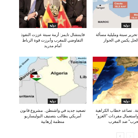
دولية
دولية
تحرير سبتة ومليلية مسألة
فايننشال تايمز: أزمة سبتة عززت النفوذ
لحل يكمن في الحوار
التفاوضي للمغرب وأبرزت قوة الرباط
أمام مدريد
دولية
دولية
تة.. تصاعد خطاب الكراهية
تصعيد جديد في واشنطن.. مشروع قانون
واستعمال مفردات “الغزو”
أمريكي يطالب بتصنيف البوليساريو
حرب” ضد المغرب
منظمة إرهابية