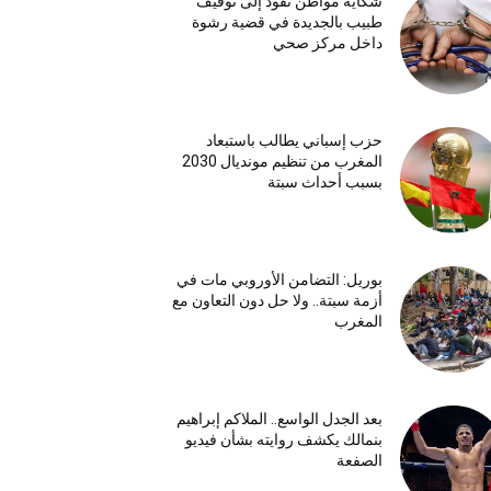
شكاية مواطن تقود إلى توقيف
طبيب بالجديدة في قضية رشوة
داخل مركز صحي
حزب إسباني يطالب باستبعاد
المغرب من تنظيم مونديال 2030
بسبب أحداث سبتة
بوريل: التضامن الأوروبي مات في
أزمة سبتة.. ولا حل دون التعاون مع
المغرب
بعد الجدل الواسع.. الملاكم إبراهيم
بنمالك يكشف روايته بشأن فيديو
الصفعة