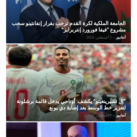
الجامعة الملكية لكرة القدم ترحب بقرار إنفانتينو سحب
مشروع “فيفا فورورد إنتربرايز”
آنفانيوز
-
1 أغسطس، 2026
“إل تشيرينغيتو” يكشف: أوناحي يدخل قائمة برشلونة
لتعزيز خط الوسط بعد إصابة دي يونغ
آنفانيوز
-
1 أغسطس، 2026