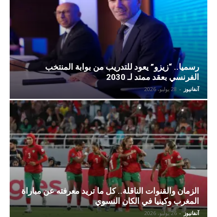
رسميا.. “زيزو” يعود للتدريب من بوابة المنتخب
الفرنسي بعقد ممتد لـ 2030
آنفانيوز
-
28 يوليو، 2026
الزمان والقنوات الناقلة.. كل ما تريد معرفته عن مباراة
المغرب وكينيا في الكان النسوي
آنفانيوز
-
26 يوليو، 2026