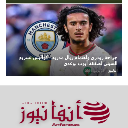
جراحة رودري واهتمام ريال مدريد.. كواليس تسريع
السيتي لصفقة أيوب بوعدي
آنفانيوز
-
25 يوليو، 2026