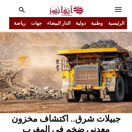
الرئيسية
وطنية
دولية
الدار البيضاء
جهات
رياضة
مجتم
جبيلات شرق.. اكتشاف مخزون
معدني ضخم في المغرب