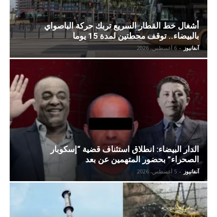
أشغال خط القطار السريع تربك حركة الباصواي
بالبيضاء.. توقف محطتين لمدة 15 يوما
آنفانيوز
-
6 أغسطس، 2026
الدار البيضاء: انطلاق استئناف قضية “إسكوبار
الصحراء” بحضور المتهمين عن بعد
آنفانيوز
-
5 أغسطس، 2026