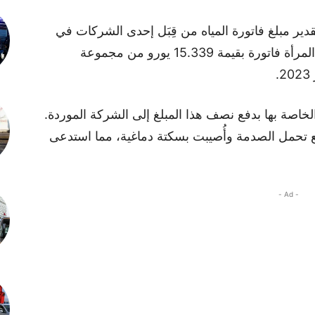
دير مبلغ فاتورة المياه من قِبَل إحدى الشركات في
كامبوروسو، بإقليم إمبيريا الإيطالية. وتلقت المرأة فاتورة بقيمة 15.339 يورو من مجموعة
لخاصة بها بدفع نصف هذا المبلغ إلى الشركة الموردة.
ع تحمل الصدمة وأُصيبت بسكتة دماغية، مما استدعى
- Ad -