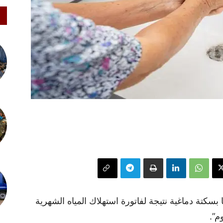
رأة إيطالية تبلغ من العمر 88 عاما بسكتة دماغية نتيجة لفاتورة استهلاك المياه الشهرية
م”.