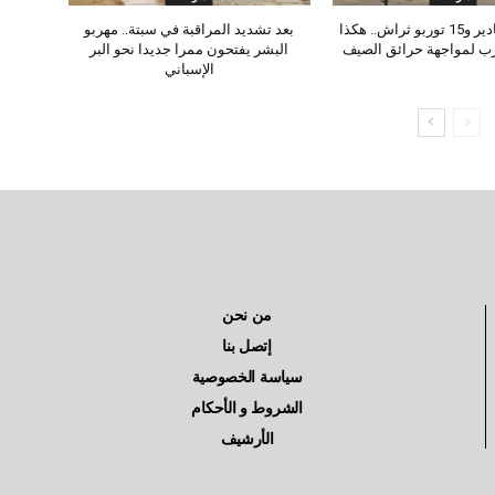
8 طائرات كنادير و15 توربو ثراش.. هكذا
بعد تشديد المراقبة في سبتة.. مهربو
رب لمواجهة حرائق الصيف
البشر يفتحون ممرا جديدا نحو البر
الإسباني
من نحن
إتصل بنا
سياسة الخصوصية
الشروط و الأحكام
الأرشيف