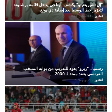
“إل تشيرينغيتو” يكشف: أوناحي يدخل قائمة برشلونة
لتعزيز خط الوسط بعد إصابة دي يونغ
آنفانيوز
-
1 أغسطس، 2026
رسميا.. “زيزو” يعود للتدريب من بوابة المنتخب
الفرنسي بعقد ممتد لـ 2030
آنفانيوز
-
28 يوليو، 2026