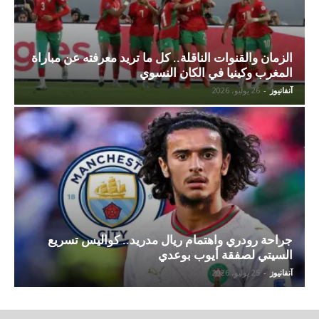
الزمان والقنوات الناقلة.. كل ما تريد معرفته عن مباراة
المغرب وكينيا في الكان النسوي
آنفانيوز
-
26 يوليو، 2026
جراحة رودري واهتمام ريال مدريد.. كواليس تسريع
السيتي لصفقة أيوب بوعدي
آنفانيوز
-
25 يوليو، 2026