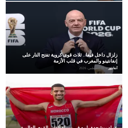
زلزال داخل فيفا.. ثلاث قوى كروية تفتح النار على
إنفانتينو والمغرب في قلب الأزمة
آنفانيوز
-
10 أغسطس، 2026
عماد بوشجدة يلمع في سماء ألعاب القوى العالمية