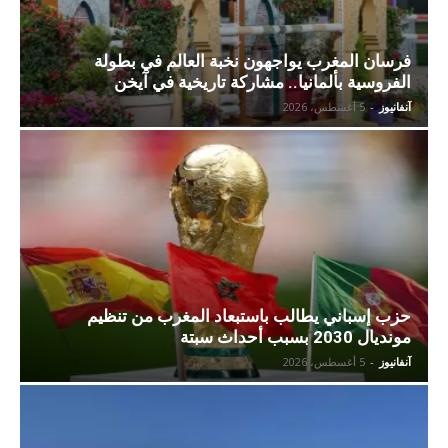
فرسان المغرب يواجهون نخبة العالم في بطولة
الفروسية بألمانيا.. مشاركة تاريخية في آيخن
آنفانيوز
-
5 أغسطس، 2026
حزب إسباني يطالب باستبعاد المغرب من تنظيم
مونديال 2030 بسبب أحداث سبتة
آنفانيوز
-
5 أغسطس، 2026