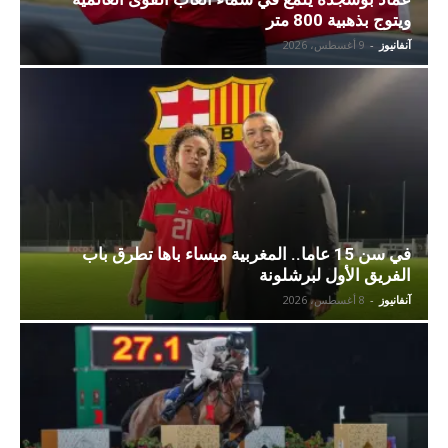
ويتوج بذهبية 800 متر
آنفانيوز
-
9 أغسطس، 2026
في سن 15 عاما.. المغربية ميساء باها تطرق باب
الفريق الأول لبرشلونة
آنفانيوز
-
8 أغسطس، 2026