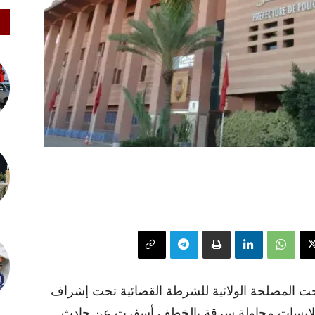
ت المصلحة الولائية للشرطة القضائية تحت إشراف
ف وملابسات محاولة سرقة بالخطف أسفرت عن حادث