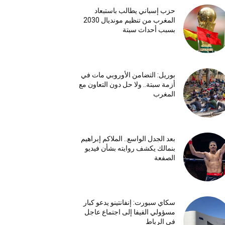
حزب إسباني يطالب باستبعاد
المغرب من تنظيم مونديال 2030
بسبب أحداث سبتة
بوريل: التضامن الأوروبي مات في
أزمة سبتة.. ولا حل دون التعاون مع
المغرب
بعد الجدل الواسع.. الملاكم إبراهيم
بنمالك يكشف روايته بشأن فيديو
الصفعة
سكاي سبورت: إنفانتينو يدعو كبار
مسؤولي الفيفا إلى اجتماع عاجل
في الرباط