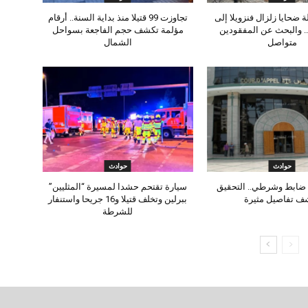
 ضحايا زلزال فنزويلا إلى
تجاوزت 99 قتيلا منذ بداية السنة.. أرقام
تيلا.. والبحث عن المفقودين
مؤلمة تكشف حجم الفاجعة بسواحل
متواصل
الشمال
حوادث
حوادث
ضابط وشرطي.. التحقيق
سيارة تقتحم حشدا لمسيرة “المثليين”
ف تفاصيل مثيرة
ببرلين وتخلف قتيلا و16 جريحا واستنفار
للشرطة