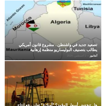
تصعيد جديد في واشنطن.. مشروع قانون أمريكي
يطالب بتصنيف البوليساريو منظمة إرهابية
آنفانيوز
-
2 أغسطس، 2026
هل تنخفض أسعار الوقود؟ “أوبك+” تعلن رفع إنتاج