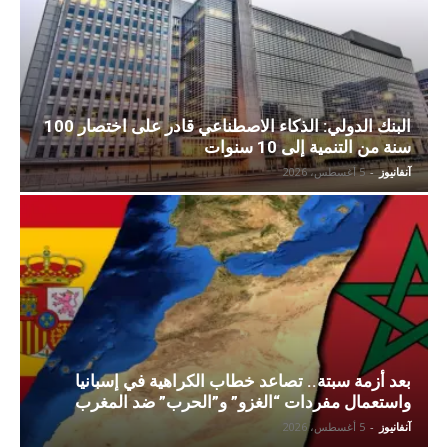
البنك الدولي: الذكاء الاصطناعي قادر على اختصار 100
سنة من التنمية إلى 10 سنوات
آنفانيوز
-
5 أغسطس، 2026
بعد أزمة سبتة.. تصاعد خطاب الكراهية في إسبانيا
واستعمال مفردات “الغزو” و”الحرب” ضد المغرب
آنفانيوز
-
5 أغسطس، 2026