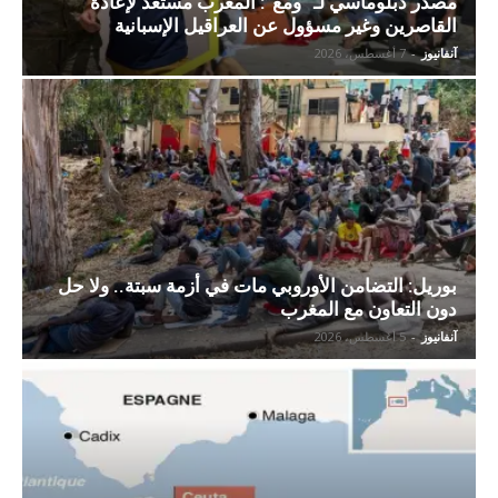
مصدر دبلوماسي لـ “ومع”: المغرب مستعد لإعادة
القاصرين وغير مسؤول عن العراقيل الإسبانية
آنفانيوز
-
7 أغسطس، 2026
بوريل: التضامن الأوروبي مات في أزمة سبتة.. ولا حل
دون التعاون مع المغرب
آنفانيوز
-
5 أغسطس، 2026