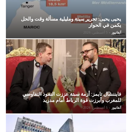
يحيى يحيى: تحرير سبتة ومليلية مسألة وقت والحل
يكمن في الحوار
آنفانيوز
-
5 أغسطس، 2026
فايننشال تايمز: أزمة سبتة عززت النفوذ التفاوضي
للمغرب وأبرزت قوة الرباط أمام مدريد
آنفانيوز
-
5 أغسطس، 2026