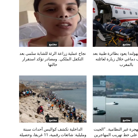
مجتمع
مجتمع
ولندا يعود بطائرة طبية بعد
نجاح عملية زراعة الرئة للشابة سلمى بعد
 دماغي خلال زيارة لعائلته
التكفل الملكي.. ومصادر تؤكد استقرار
بالمغرب
حالتها
مجتمع
مجتمع
جرة غير النظامية.. “الجيت
الداخلية تكشف كواليس أحداث سبتة
لى خط تهريب المهاجرين
ومليلية: شائعات رقمية، 11 غريقا، وحصيلة