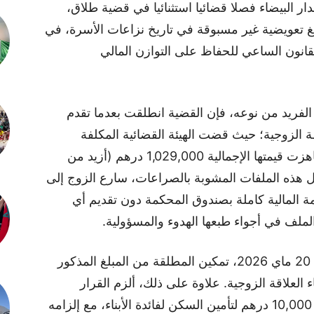
ر البيضاء فصلا قضائيا استثنائيا في قضية طلاق،
 تعويضية غير مسبوقة في تاريخ نزاعات الأسرة، في
نون الساعي للحفاظ على التوازن المالي
ف الفريد من نوعه، فإن القضية انطلقت بعدما تقدم
الزوجية؛ حيث قضت الهيئة القضائية المكلفة
بالملف بإلزام الزوج بأداء مستحقات مالية ناهزت قيمتها الإجمالية 1,029,000 درهم (أزيد من
مثل هذه الملفات المشوبة بالصراعات، سارع الزوج إلى
يمة المالية كاملة بصندوق المحكمة دون تقديم أي
الملف في أجواء طبعها الهدوء والمسؤولية.
وجاء في منطوق الحكم النهائي، الصادر في 20 ماي 2026، تمكين المطلقة من المبلغ المذكور
ء العلاقة الزوجية. علاوة على ذلك، ألزم القرار
القضائي الأب بدفع نفقة شهرية محددة في 10,000 درهم لتأمين السكن لفائدة الأبناء، مع إلزامه