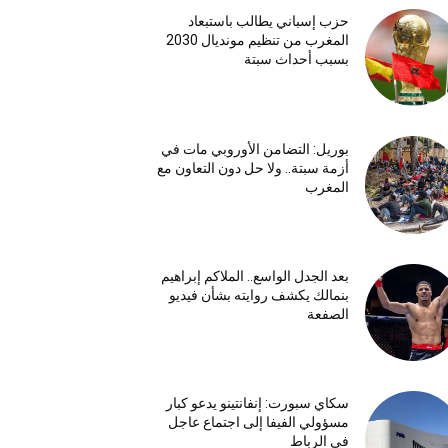
حزب إسباني يطالب باستبعاد
المغرب من تنظيم مونديال 2030
بسبب أحداث سبتة
بوريل: التضامن الأوروبي مات في
أزمة سبتة.. ولا حل دون التعاون مع
المغرب
بعد الجدل الواسع.. الملاكم إبراهيم
بنمالك يكشف روايته بشأن فيديو
الصفعة
سكاي سبورت: إنفانتينو يدعو كبار
مسؤولي الفيفا إلى اجتماع عاجل
في الرباط