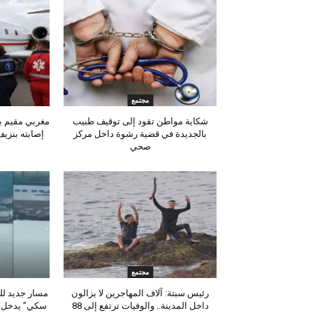
مجتمع
شكاية مواطن تقود إلى توقيف طبيب
مغربي مقيم به
بالجديدة في قضية رشوة داخل مركز
إصابته بنزيف
صحي
مجتمع
رئيس سبتة: آلاف المهاجرين لا يزالون
مسار جديد لله
داخل المدينة.. والوفيات ترتفع إلى 88
سكي” يدخل ع