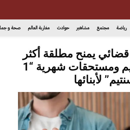
رياضة
مجتمع
مشاهير
حوادث
مغاربة العالم
صحة و جما
 قضائي يمنح مطلقة أكثر
من 102 مليون سنتيم ومستحقات شهرية “1
تيم” لأبنائها