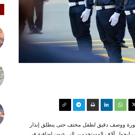
رة ووصف دقيق لطفل مختف حتى ينطلق إنذار
، ليحول آلاف المستخدمين إلى عيون إضافية في