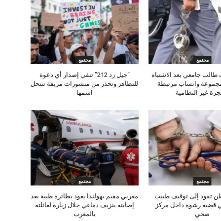
مجتمع
مجتمع
طالب جامعي بعد الاشتباه
“جيل زد 212” تنفي إصدار أي دعوة
مجموعة واتساب مرتبطة
للتظاهر وتحذر من منشورات مزيفة تنتحل
جرة غير النظامية
اسمها
مجتمع
مجتمع
ن تقود إلى توقيف طبيب
مغربي مقيم بهولندا يعود بطائرة طبية بعد
ي قضية رشوة داخل مركز
إصابته بنزيف دماغي خلال زيارة لعائلته
صحي
بالمغرب