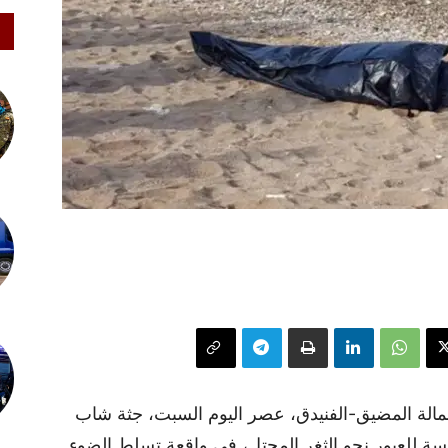
عمالة المضيق-الفنيدق، عصر اليوم السبت، جثة شاب
ة للعبور نحو الثغر المحتل، في واقعة تسلط الضوء