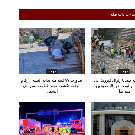
قالات ذات صلة
حوادث
حوادث
 ضحايا زلزال فنزويلا إلى
تجاوزت 99 قتيلا منذ بداية السنة.. أرقام
تيلا.. والبحث عن المفقودين
مؤلمة تكشف حجم الفاجعة بسواحل
متواصل
الشمال