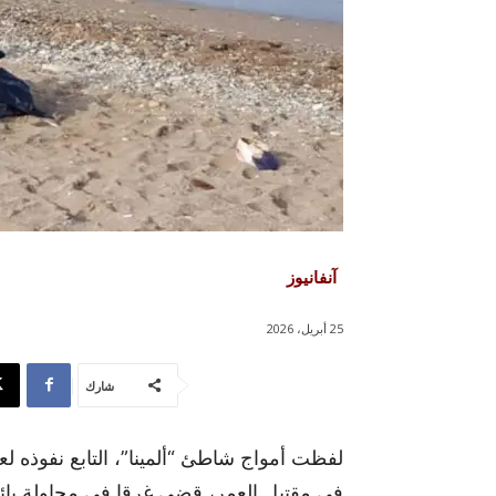
آنفانيوز
25 أبريل، 2026
شارك
لفظت أمواج شاطئ “ألمينا”، التابع نفوذه ل
في مقتبل العمر، قضى غرقا في محاولة يائس