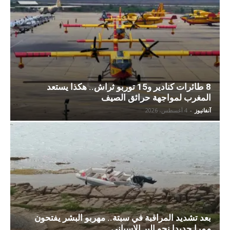
8 طائرات كنادير و15 توربو ثراش.. هكذا يستعد
المغرب لمواجهة حرائق الصيف
آنفانيوز
-
4 أغسطس، 2026
بعد تشديد المراقبة في سبتة.. مهربو البشر يفتحون
ممرا جديدا نحو البر الإسباني