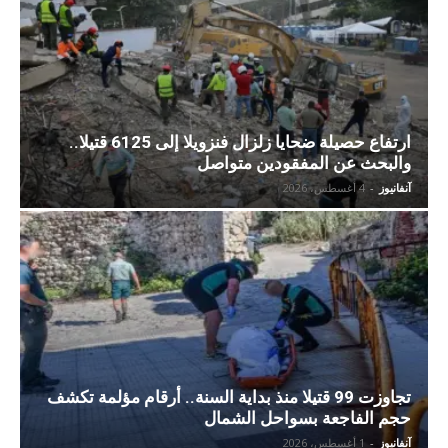
ارتفاع حصيلة ضحايا زلزال فنزويلا إلى 6125 قتيلا..
والبحث عن المفقودين متواصل
آنفانيوز
-
4 أغسطس، 2026
تجاوزت 99 قتيلا منذ بداية السنة.. أرقام مؤلمة تكشف
حجم الفاجعة بسواحل الشمال
آنفانيوز
-
1 أغسطس، 2026