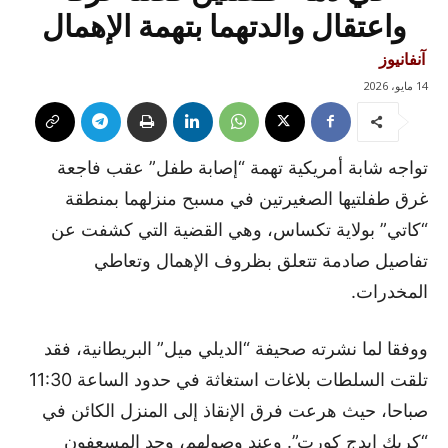
واعتقال والدتهما بتهمة الإهمال
آنفانيوز
14 مايو، 2026
تواجه شابة أمريكية تهمة “إصابة طفل” عقب فاجعة
غرق طفلتيها الصغيرتين في مسبح منزلهما بمنطقة
“كاتي” بولاية تكساس، وهي القضية التي كشفت عن
تفاصيل صادمة تتعلق بظروف الإهمال وتعاطي
المخدرات.
ووفقا لما نشرته صحيفة “الديلي ميل” البريطانية، فقد
تلقت السلطات بلاغات استغاثة في حدود الساعة 11:30
صباحا، حيث هرعت فرق الإنقاذ إلى المنزل الكائن في
“كريك إيدج كورت”. وعند وصولهم، وجد المسعفون