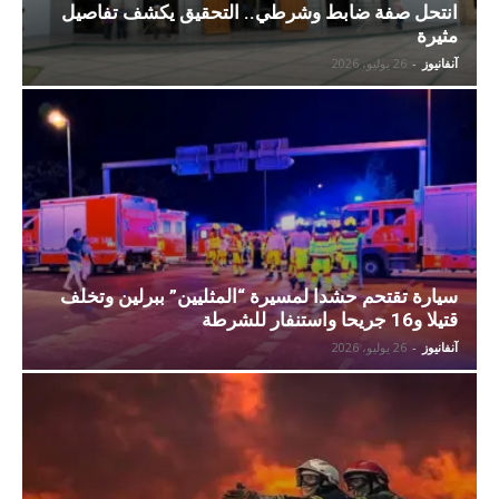
انتحل صفة ضابط وشرطي.. التحقيق يكشف تفاصيل
مثيرة
آنفانيوز
-
26 يوليو، 2026
سيارة تقتحم حشدا لمسيرة “المثليين” ببرلين وتخلف
قتيلا و16 جريحا واستنفار للشرطة
آنفانيوز
-
26 يوليو، 2026