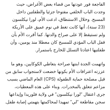
الفاجعة فور عودتها من قضاء بعض الأغراض، حيث
وجدت الباب الخلفي مفتوحا جزئيا والطفلتين داخل
المسبح. وخلال الاستنطاق، ادعت الأم، لورا نيكلسون
(23 سنة)، أنها كانت تغط في نوم عميق على الأريكة
ولم تستيقظ إلا على صراخ والدتها. كما أقرت الأم بأن
قفل الباب المؤدي للمسبح كان معطلا منذ يومين، وأن
طفلتيها اعتادتا التسلل للخارج باستمرار.
واتهمت الجدة ابنتها صراحة بتعاطي الكوكايين، وهو ما
عززته اعترافات الأم بكونها خضعت لاستجواب سابق من
قبل مصلحة حماية الطفولة (CPS) العام الماضي بسبب
مزاعم تتعلق بالمخدرات. وبناء على هذه المعطيات،
جرى اعتقال “لورا نيكلسون” في ولاية فلوريدا وإيداعها
سجن مقاطعة “لي” تمهيدا لمحاكمتها بتهمتي إصابة طفل.