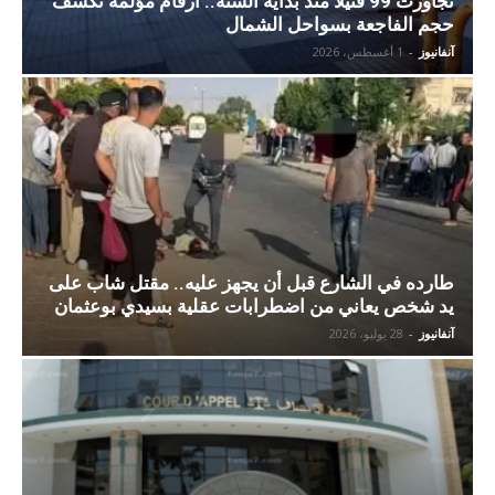
تجاوزت 99 قتيلا منذ بداية السنة.. أرقام مؤلمة تكشف
حجم الفاجعة بسواحل الشمال
آنفانيوز
-
1 أغسطس، 2026
طارده في الشارع قبل أن يجهز عليه.. مقتل شاب على
يد شخص يعاني من اضطرابات عقلية بسيدي بوعثمان
آنفانيوز
-
28 يوليو، 2026