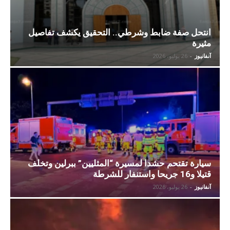
انتحل صفة ضابط وشرطي.. التحقيق يكشف تفاصيل
مثيرة
آنفانيوز
-
26 يوليو، 2026
سيارة تقتحم حشدا لمسيرة “المثليين” ببرلين وتخلف
قتيلا و16 جريحا واستنفار للشرطة
آنفانيوز
-
26 يوليو، 2026