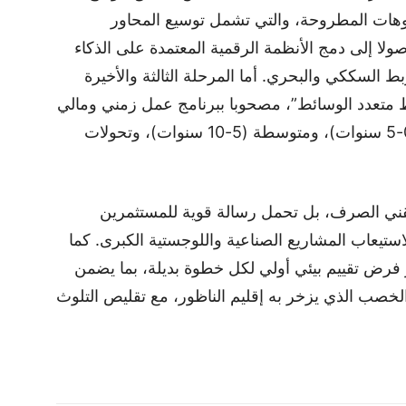
ريوهات المطروحة، والتي تشمل توسيع المحاور
لا إلى دمج الأنظمة الرقمية المعتمدة على الذكاء
 السككي والبحري. أما المرحلة الثالثة والأخيرة
 متعدد الوسائط”، مصحوبا ببرنامج عمل زمني ومالي
دقيق ومقسم إلى مشاريع قصيرة المدى (0-5 سنوات)، ومتوسطة (5-10 سنوات)، وتحولات
تقني الصرف، بل تحمل رسالة قوية للمستثمرين
 لاستيعاب المشاريع الصناعية واللوجستية الكبرى. كما
عبر فرض تقييم بيئي أولي لكل خطوة بديلة، بما يضمن
الخصب الذي يزخر به إقليم الناظور، مع تقليص التلوث