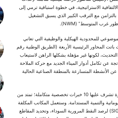
لتفافية الاستراتيجية، في خطوة استباقية ترمي إلى
بالتزامن مع الترقب الكبير الذي يسبق التشغيل
ور غرب المتوسط” (NWM).
وعي للمحدودية الهيكلية والوظيفية التي تعاني
 باتت المحاور الرئيسية الأربعة (الطريق الوطنية رقم
 ورقم 19) تحت مجهر التحديث، لكونها غير مؤهلة بشكلها الراهن لاستيعاب
تجة عن تكامل أدوار الميناء الجديد مع حركة الملاحة
عن الأنشطة المتسارعة بالمنطقة الصناعية الحالية
وتعتمد هذه الدراسة مصفوفة معايير متطورة تشرف عليها 10 خبرات تخصصية متكاملة؛ تمتد من
وماتية والتنمية المستدامة. وستعمل المكاتب المكلفة
على رسم خارطة رقمية جغرافية تفاعلية (SIG) لرصد النقط المرورية السوداء، وتحديد المقاطع