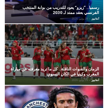
رسميا.. “زيزو” يعود للتدريب من بوابة المنتخب
الفرنسي بعقد ممتد لـ 2030
آنفانيوز
-
28 يوليو، 2026
الزمان والقنوات الناقلة.. كل ما تريد معرفته عن مباراة
المغرب وكينيا في الكان النسوي
آنفانيوز
-
26 يوليو، 2026