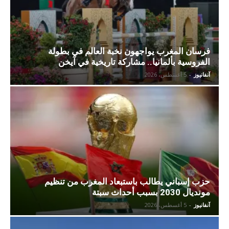
فرسان المغرب يواجهون نخبة العالم في بطولة
الفروسية بألمانيا.. مشاركة تاريخية في آيخن
آنفانيوز
-
5 أغسطس، 2026
حزب إسباني يطالب باستبعاد المغرب من تنظيم
مونديال 2030 بسبب أحداث سبتة
آنفانيوز
-
5 أغسطس، 2026