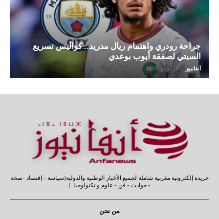
جراحة رودري واهتمام ريال مدريد.. كواليس تسريع
السيتي لصفقة أيوب بوعدي
آنفانيوز
-
25 يوليو، 2026
جريدة إلكترونية مغربية شاملة لجميع الأخبار الوطنية والدولية(سياسة - إقتصاد -صحة
- حوادث - فن - علوم و تكنولوجيا .)
من نحن