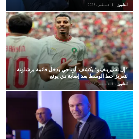
آنفانيوز
-
1 أغسطس، 2026
“إل تشيرينغيتو” يكشف: أوناحي يدخل قائمة برشلونة
لتعزيز خط الوسط بعد إصابة دي يونغ
آنفانيوز
-
1 أغسطس، 2026