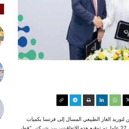
 لتوريد الغاز الطبيعي المسال إلى فرنسا بكميات
تصل إلى 3 مليون طن سنويا لمدة تصل إلى 27 عاما. تم توقيع هذه الاتفاقيتين بين شركتي “قطر