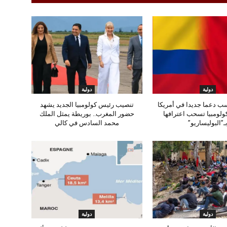
دولية
دولية
ب دعما جديدا في أمريكا
تنصيب رئيس كولومبيا الجديد يشهد
. كولومبيا تسحب اعترافها
حضور المغرب.. بوريطة يمثل الملك
ـ”البوليساريو”
محمد السادس في كالي
دولية
دولية