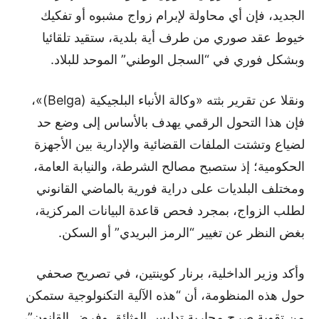
الجديد، فإن أي محاولة لإبرام زواج مشبوه أو تفكيك
خيوط عقد صوري من طرف أية بلدية، ستقيد تلقائيا
وبشكل فوري في “السجل الوطني” الموحد للبلاد.
ونقلا عن تقرير بثته «وكالة الأنباء البلجيكية (Belga)»،
فإن هذا التحول الرقمي يهدف بالأساس إلى وضع حد
لضياع وتشتت الملفات القضائية والإدارية بين الأجهزة
الحكومية؛ إذ ستصبح مصالح الشرطة، والنيابة العامة،
ومختلف البلديات على دراية فورية بالماضي القانوني
لطلب الزواج، بمجرد فحص قاعدة البيانات المركزية،
بغض النظر عن تغيير “الرمز البريدي” أو السكن.
وأكد وزير الداخلية، برنار كوينتين، في تصريح صحفي
حول هذه المنظومة، أن “هذه الآلية التكنولوجية ستمكن
من تقوية صرح محاربة تدليس الوثائق وفرض القانون”،