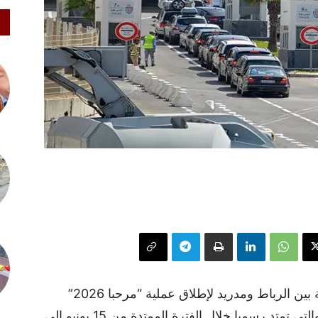
تتسارع وتيرة التحضيرات اللوجستية والأمنية بين الرباط ومدريد لإطلاق عملية “مرحبا 2026”
لاستقبال الجالية المغربية المقيمة بالخارج، والتي تمتد رسميا خلال الفترة الممتدة من 15 يونيو إلى