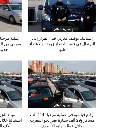
مغاربة العالم
إسبانيا.. توقيف مغربي قبل الفرار إلى
البرتغال في قضية احتجاز زوجته والاعتداء
مغربي من الج
عليها
جديد 
مغاربة العالم
أرقام قياسية في عملية مرحبا.. 114 ألف
ميناء الجز
مسافر و29 ألف سيارة تعبر نحو المغرب
خلال عطلة نهاية الأسبوع
آلاف ا