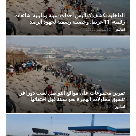
الداخلية تكشف كواليس أحداث سبتة ومليلية: شائعات
رقمية، 11 غريقا، وحصيلة رسمية لجهود الرصد
آنفانيوز
-
2 أغسطس، 2026
تقرير: مجموعات على مواقع التواصل لعبت دورا في
تنسيق محاولات الهجرة نحو سبتة قبل اختفائها
آنفانيوز
-
2 أغسطس، 2026