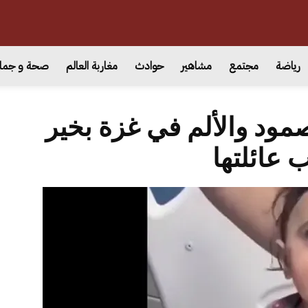
رياضة
مجتمع
مشاهير
حوادث
مغاربة العالم
صحة و جما
مود والألم في غزة بخير
عائلتها