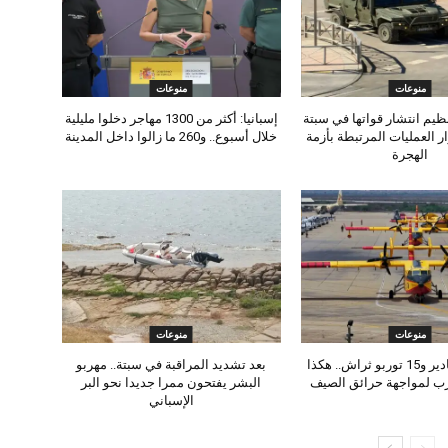
منوعات
منوعات
تنظيم انتشار قواتها في سبتة
إسبانيا: أكثر من 1300 مهاجر دخلوا مليلية
ر العمليات المرتبطة بأزمة
خلال أسبوع.. و260 ما زالوا داخل المدينة
الهجرة
منوعات
منوعات
8 طائرات كنادير و15 توربو ثراش.. هكذا
بعد تشديد المراقبة في سبتة.. مهربو
رب لمواجهة حرائق الصيف
البشر يفتحون ممرا جديدا نحو البر
الإسباني