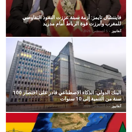
فايننشال تايمز: أزمة سبتة عززت النفوذ التفاوضي
للمغرب وأبرزت قوة الرباط أمام مدريد
آنفانيوز
-
5 أغسطس، 2026
البنك الدولي: الذكاء الاصطناعي قادر على اختصار 100
سنة من التنمية إلى 10 سنوات
آنفانيوز
-
5 أغسطس، 2026