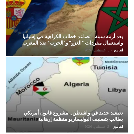
بعد أزمة سبتة.. تصاعد خطاب الكراهية في إسبانيا
واستعمال مفردات “الغزو” و”الحرب” ضد المغرب
آنفانيوز
-
5 أغسطس، 2026
تصعيد جديد في واشنطن.. مشروع قانون أمريكي
يطالب بتصنيف البوليساريو منظمة إرهابية
آنفانيوز
-
2 أغسطس، 2026