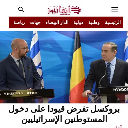
الرئيسية
وطنية
دولية
الدار البيضاء
جهات
رياضة
مجتم
بروكسل تفرض قيودا على دخول
المستوطنين الإسرائيليين