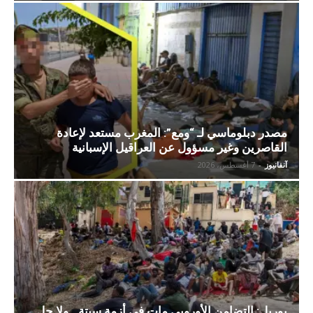
مصدر دبلوماسي لـ “ومع”: المغرب مستعد لإعادة
القاصرين وغير مسؤول عن العراقيل الإسبانية
آنفانيوز
-
7 أغسطس، 2026
بوريل: التضامن الأوروبي مات في أزمة سبتة.. ولا حل