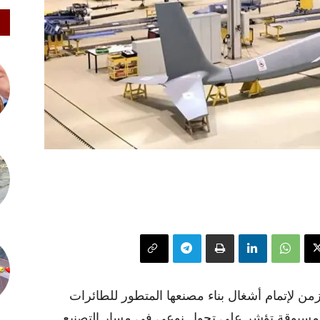
لزمن لإتمام أشغال بناء مصنعها المتطور للطائرات
 مسبوقة تؤشر على تحول نوعي في مسار التصنيع