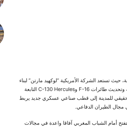
ة، حيث تستعد الشركة الأمريكية “لوكهيد مارتن” لبناء
وحدة صناعية في بنسليمان مخصصة لصيانة وتحديث طائرات F-16 وC-130 Hercules التابعة
ل حقيقي للمدينة إلى قطب صناعي عسكري جديد يربط
في مجال الطيران الدفاعي.
فتح أمام الشباب المغربي آفاقا واعدة في مجالات